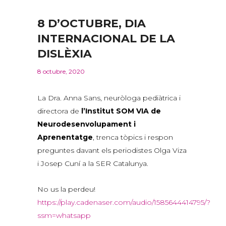
8 D’OCTUBRE, DIA
INTERNACIONAL DE LA
DISLÈXIA
8 octubre, 2020
La Dra. Anna Sans, neuròloga pediàtrica i
directora de
l’Institut SOM VIA de
Neurodesenvolupament i
Aprenentatge
, trenca tòpics i respon
preguntes davant els periodistes Olga Viza
i Josep Cuní a la SER Catalunya.
No us la perdeu!
https://play.cadenaser.com/audio/1585644414795/?
ssm=whatsapp