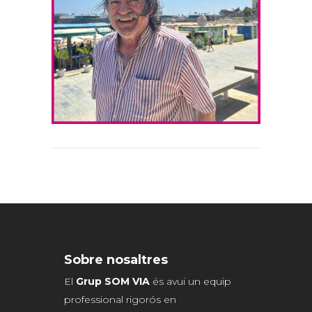
Sobre nosaltres
El
Grup SOM VIA
és avui un equip
professional rigorós en