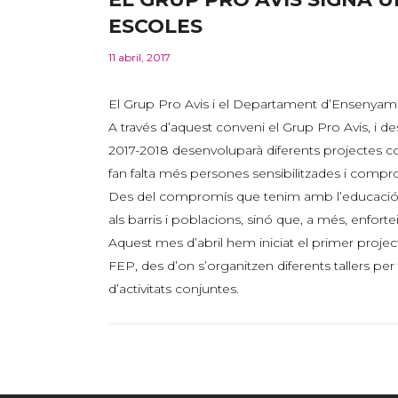
ESCOLES
11 abril, 2017
El Grup Pro Avis i el Departament d’Ensenyame
A través d’aquest conveni el Grup Pro Avis, i de
2017-2018 desenvoluparà diferents projectes con
fan falta més persones sensibilitzades i compr
Des del compromís que tenim amb l’educació, cre
als barris i poblacions, sinó que, a més, enforteix
Aquest mes d’abril hem iniciat el primer projec
FEP, des d’on s’organitzen diferents tallers pe
d’activitats conjuntes.