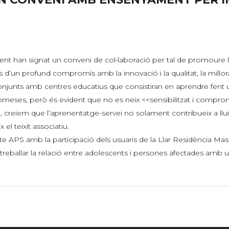
nt han signat un conveni de col•laboració per tal de promoure l’
s d’un profund compromís amb la innovació i la qualitat, la millor
junts amb centres educatius que consistiran en aprendre fent un 
omeses, però és evident que no es neix <<sensibilitzat i compro
iem que l’aprenentatge-servei no solament contribueix a lluitar p
 el teixit associatiu.
te APS amb la participació dels usuaris de la Llar Residència Ma
r treballar la relació entre adolescents i persones afectades amb 