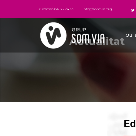
Truca’ns 934 56 24 95
info@somvia.org
|
Qui
Actualitat