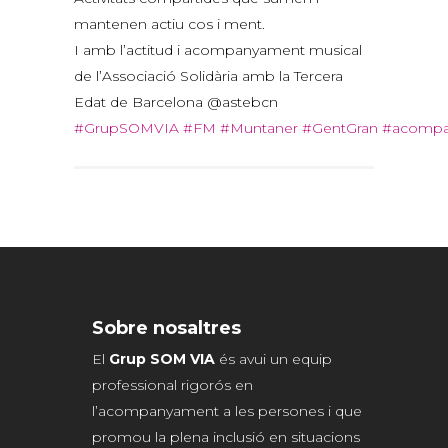
mantenen actiu cos i ment.
I amb l’actitud i acompanyament musical
de l’Associació Solidària amb la Tercera
Edat de Barcelona @astebcn
#GrupSOMVIA
#FM
#Muntaner
#GentGran
#acompa
Sobre nosaltres
El
Grup SOM VIA
és avui un equip
professional rigorós en
l’acompanyament a les persones i que
promou la plena inclusió en situacions