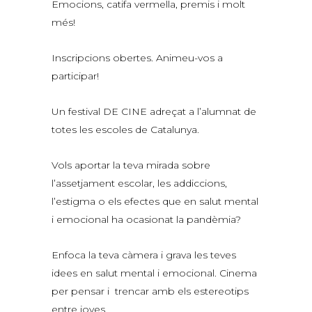
Emocions, catifa vermella, premis i molt
més!
Inscripcions obertes. Animeu-vos a
participar!
Un festival DE CINE adreçat a l’alumnat de
totes les escoles de Catalunya.
Vols aportar la teva mirada sobre
l’assetjament escolar, les addiccions,
l’estigma o els efectes que en salut mental
i emocional ha ocasionat la pandèmia?
Enfoca la teva càmera i grava les teves
idees en salut mental i emocional. Cinema
per pensar i trencar amb els estereotips
entre joves.