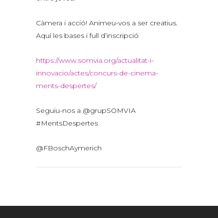
Càmera i acció! Animeu-vos a ser creatius.
Aquí les bases i full d’inscripció
https://www.somvia.org/actualitat-i-
innovacio/actes/concurs-de-cinema-
ments-despertes/
Seguiu-nos a @grupSOMVIA
#MentsDespertes
@FBoschAymerich