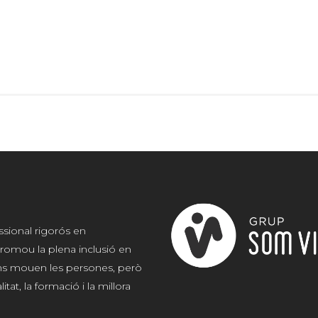
ssional rigorós en
romou la plena inclusió en
 ens mouen les persones, però
at, la formació i la millora