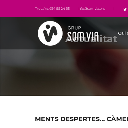
Truca’ns 934 56 24 95
info@somvia.org
|
Qui
Actualitat
MENTS DESPERTES… CÀMERE