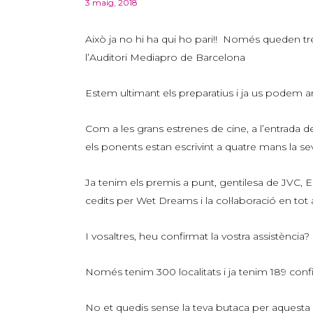
3 maig, 2018
Això ja no hi ha qui ho pari!! Només queden t
l’Auditori Mediapro de Barcelona
Estem ultimant els preparatius i ja us podem a
Com a les grans estrenes de cine, a l’entrada 
els ponents estan escrivint a quatre mans la sev
Ja tenim els premis a punt, gentilesa de JVC,
cedits per Wet Dreams i la col·laboració en to
I vosaltres, heu confirmat la vostra assistència?
Només tenim 300 localitats i ja tenim 189 conf
No et quedis sense la teva butaca per aquesta