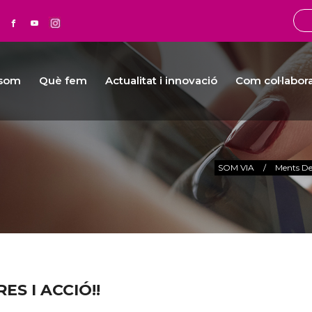
 som
Què fem
Actualitat i innovació
Com col·labor
SOM VIA
/
Ments De
S I ACCIÓ!!