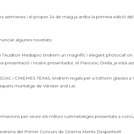
res setmanes i el proper 24 de maig ja arriba la primera edici
nunciar algunes novetats:
de l’Auditori Mediapro tindrem un magnífic i elegant photocall on
a presentació i nostre presentador, el Francesc Orella, ja està as
 ESCAC i CINEMES TEXAS, tindrem regals per a tothom gràcies a I
t aquets muntatge de Vänster and Lei.
irmacions per veure els millors curtmetratges presentats a conc
 estrena del Primer Concurs de Cinema Ments Despertes!!!