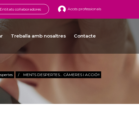
Accés professionals
Entitats col·laboradores
ar
Treballa amb nosaltres
Contacte
spertes
/
MENTS DESPERTES… CÀMERES I ACCIÓ!!