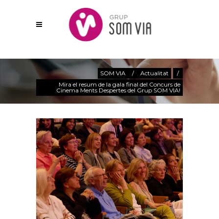
Actualitat
SOM VIA
/
Actualitat
/
Mira el resum de la gala final del Concurs de
Cinema Ments Despertes del Grup SOM VIA!