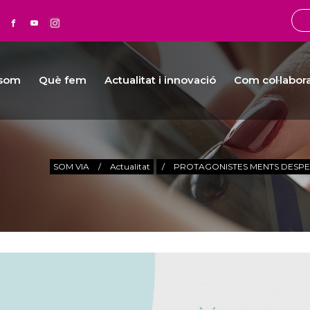
 som
Què fem
Actualitat i innovació
Com col·labor
SOM VIA
/
Actualitat
/
PROTAGONISTES MENTS DESPER