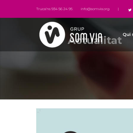
Truca’ns 934 56 24 95
info@somvia.org
|
Qui
Actualitat