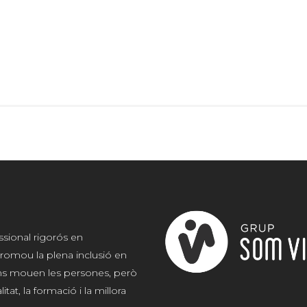
ssional rigorós en
romou la plena inclusió en
 ens mouen les persones, però
at, la formació i la millora