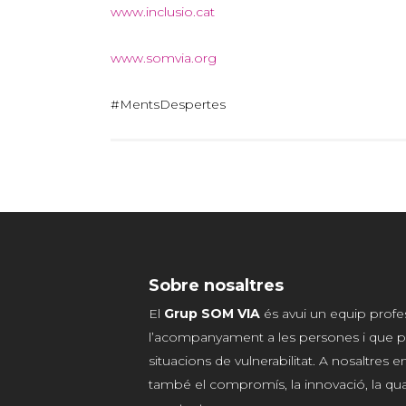
www.inclusio.cat
www.somvia.org
#MentsDespertes
Sobre nosaltres
El
Grup SOM VIA
és avui un equip profe
l’acompanyament a les persones i que p
situacions de vulnerabilitat. A nosaltres
també el compromís, la innovació, la qualit