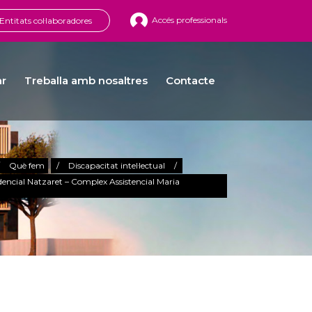
Accés professionals
Entitats col·laboradores
ar
Treballa amb nosaltres
Contacte
/
Què fem
/
Discapacitat intel·lectual
/
dencial Natzaret – Complex Assistencial Maria