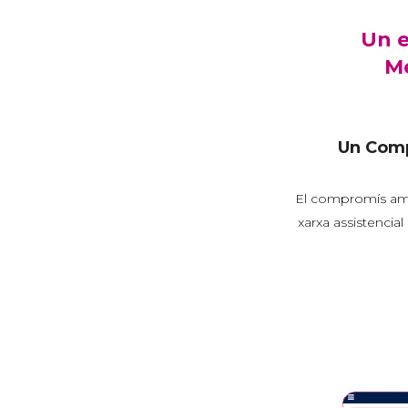
Un e
Mé
Un Compl
El compromís amb 
xarxa assistencia