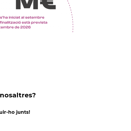
 nosaltres?
ir-ho junts!