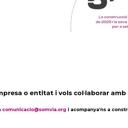
presa o entitat i vols col·laborar amb
a
comunicacio@somvia.org
i acompanya’ns a constru