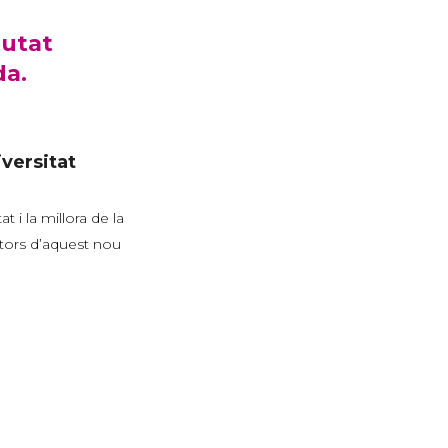
iutat
da.
iversitat
i la millora de la
otors d’aquest nou