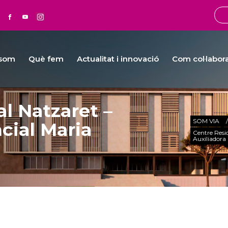
 som
Què fem
Actualitat i innovació
Com col·labor
l Natzaret –
SOM VIA
cial Maria
Centre Resi
Auxiliadora