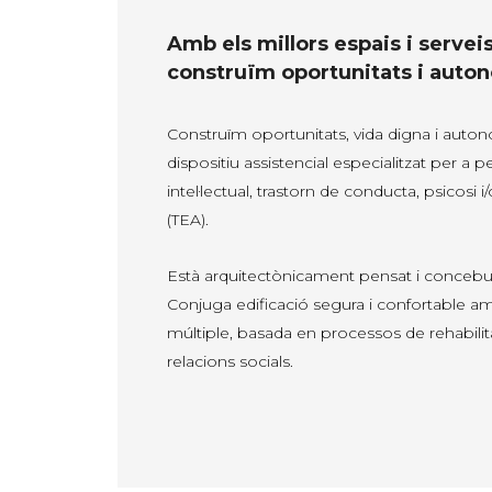
Amb els millors espais i serv
construïm oportunitats i auto
Construïm oportunitats, vida digna i auton
dispositiu assistencial especialitzat per a
intel·lectual, trastorn de conducta, psicosi i
(TEA).
Està arquitectònicament pensat i concebut p
Conjuga edificació segura i confortable a
múltiple, basada en processos de rehabilit
relacions socials.