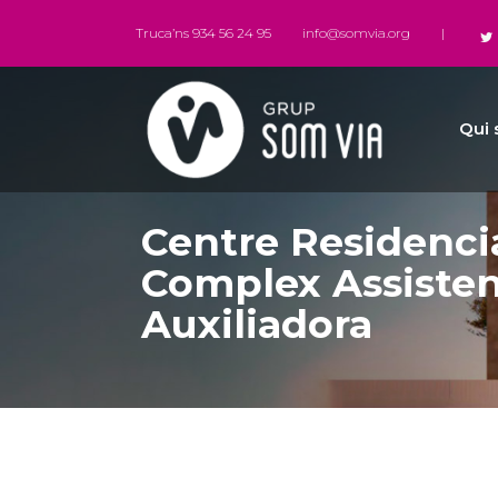
Truca’ns 934 56 24 95
info@somvia.org
|
Qui
Centre Residencia
Complex Assisten
Auxiliadora