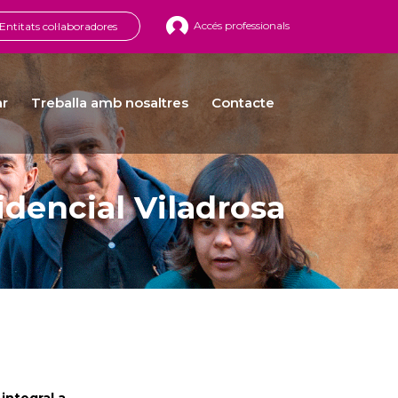
Accés professionals
Entitats col·laboradores
ar
Treballa amb nosaltres
Contacte
idencial Viladrosa
integral a