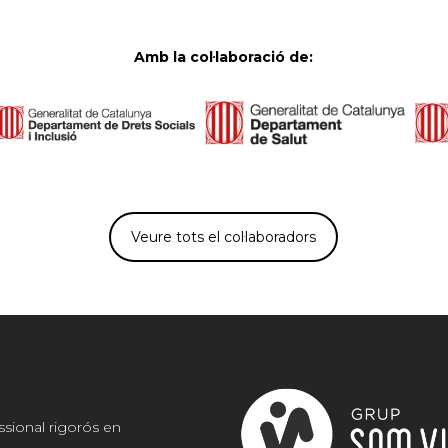
Amb la col·laboració de:
Veure tots el col·laboradors
ssional rigorós en