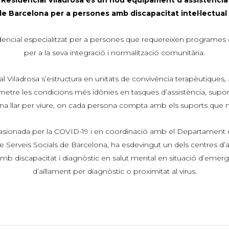
 de Barcelona per a persones amb discapacitat intel·lectual 
idencial especialitzat per a persones que requereixen programes d
per a la seva integració i normalització comunitària.
l Viladrosa s’estructura en unitats de convivència terapèutiques,
etre les condicions més idònies en tasques d’assistència, suport 
a llar per viure, on cada persona compta amb els suports que n
ionada per la COVID-19 i en coordinació amb el Departament de 
de Serveis Socials de Barcelona, ha esdevingut un dels centres d’
mb discapacitat i diagnòstic en salut mental en situació d’emergè
d’aïllament per diagnòstic o proximitat al virus.