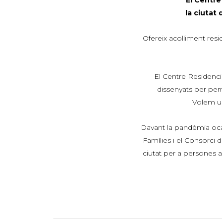
la ciutat
Ofereix acolliment res
El Centre Residencia
dissenyats per perm
Volem un
Davant la pandèmia ocas
Famílies i el Consorci 
ciutat per a persones a