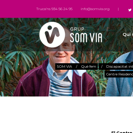
Truca’ns 934 56 24 95
info@somvia.org
|
Qui
SOM VIA
/
Què fem
/
Discapacitat int
Centre Residenc
El Centre