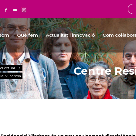
 som
Què fem
Actualitat i innovació
Com col·labor
Centre Res
el·lectual
/
ial Viladrosa
 Residencial Viladrosa és un nou equipament d’assistència 