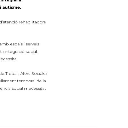
i autisme.
’atenció rehabilitadora
 amb espais i serveis
i integració social.
ecessita.
Treball, Afers Socials i
aïllament temporal de la
ncia social i necessitat