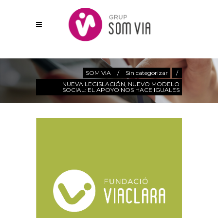
Actualitat
SOM VIA
/
Sin categorizar
/
NUEVA LEGISLACIÓN, NUEVO MODELO
SOCIAL: EL APOYO NOS HACE IGUALES