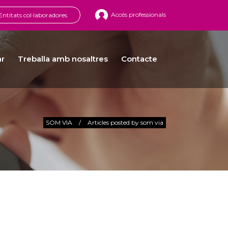
Accés professionals
Entitats col·laboradores
ar
Treballa amb nosaltres
Contacte
SOM VIA
/
Articles posted by som via