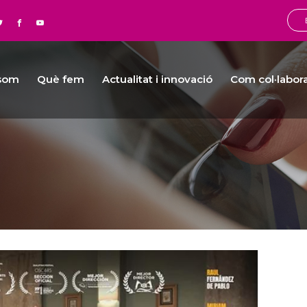
 som
Què fem
Actualitat i innovació
Com col·labor