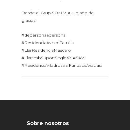
Desde el Grup SOM VIA ¡Un año de
gracias!
#depersonaapersona
#ResidenciaAvisenFamilia
#LlarResidenciaMascaro
#LlarambSuportSegleXX #SAVI
#ResidenciaViladrosa #FundacioViaclara
Sobre nosotros